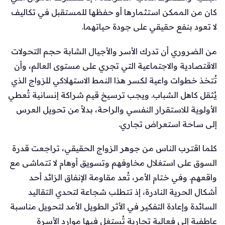
كان من الممكن استثمارها أو حفظها للمستقبل في تكاليف
لا تعود بنفع حقيقي على جودة حياتهما.
من الضروري أن تدرك الأسر والأجيال الشابة حجم التحولات
الاقتصادية والاجتماعية التي تجري على مستوى العالم، وأن
تُتخذ خطوات واعية لكسر هذا النمط الاستهلاكي للزواج الذي
يُثقل كاهل الشباب. ويجب ترسيخ قيم شراكة إنسانية تُعطي
الأولوية للاستقرار النفسي والراحة، بدلاً من تحويل العرس
إلى ساحة استعراض تجاري.
كلما اقترب الناس من جوهر الزواج الحقيقي، تراجعت قدرة
السوق على استغلال مخاوفهم وتسويق أوهام لا تتماشى مع
واقعهم. وفي ختام الأمر، تُعد مقاومة الإنفاق الزائد أحد
أشكال الحرية النادرة، إذ تتطلب شجاعة لتحدي التقاليد
السائدة وإعادة التفكير في الأثر الطويل الأمد لتحويل مناسبة
عاطفية إلى فعالية تجارية تُستغل فيها موارد الأسرة