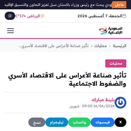
عاجل
لعهد السعودي يبحث مع رئيس وزراء باكستان سبل تعزيز التعاون والتنسيق الإقليمي
الجمعة، 7 أغسطس 2026
الرياض +17°C
التجاوز
الرئيسية
›
محليات
›
تأثير صناعة الأعراس على الاقتصاد الأسري...
إلى
المحتوى
محليات
تأثير صناعة الأعراس على الاقتصاد الأسري
والضغوط الاجتماعية
بثينة مبارك
14/06/2026 09:00 · شهرين
X
فيسبوك
واتساب
تيليجرام
نسخ