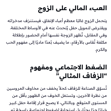
العبء المالي على الزوج
يتحمل الزوج غالبًا معظم أعباء الإنفاق، فيستنزف مدخراته
ويقترض لتمويل حفل يُتحدث عنه في الأوساط المختلفة.
وفي المقابل، تُظهر الزوجة نفسها أمام الحضور بإطلالة
مكلفة تُقاس بالأرقام، ما يضيف بُعدًا ماديًا إلى مفهوم الحب
والكرم.
الضغط الاجتماعي ومفهوم
“الزفاف المثالي”
تُسوّق الصناعة للزفاف كحلاً يخفف من مخاوف العروسين
من نظرة الآخرين، وتستغل الخوف من الظهور بأقل من
المستوى المتوقع. وبالتالي، لا يصبح قرار إقامة حفل كبير
خيارًا حرًا بحتًا، بل استجابة لضغوطٍ اجتماعيةٍ راسخةٍ تم