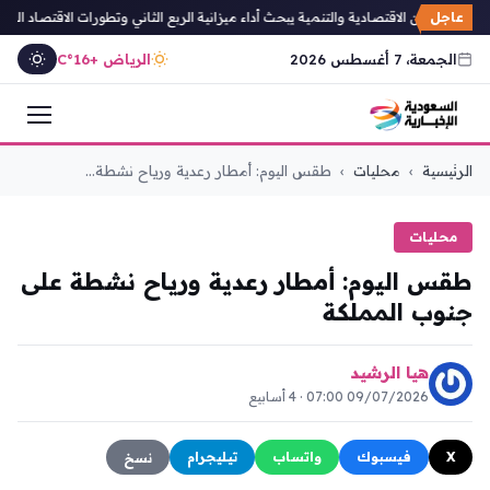
عاجل
الشؤون الاقتصادية والتنمية يبحث أداء ميزانية الربع الثاني وتطورات الاقتصاد العالم
الجمعة، 7 أغسطس 2026
الرياض +16°C
التجاوز
الرئيسية
›
محليات
›
طقس اليوم: أمطار رعدية ورياح نشطة...
إلى
المحتوى
محليات
طقس اليوم: أمطار رعدية ورياح نشطة على
جنوب المملكة
هيا الرشيد
09/07/2026 07:00 · 4 أسابيع
X
فيسبوك
واتساب
تيليجرام
نسخ