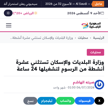
عاجل
ت — Al Saudi — الأسبوع 32 من 2026
سيميوني يعلن استمرار ألفاريز وي
الأحد، 9 أغسطس 2026
الرياض +20°C
التجاوز
الرئيسية
›
محليات
›
وزارة البلديات والإسكان تستثني عشرة أنشطة...
إلى
المحتوى
محليات
وزارة البلديات والإسكان تستثني عشرة
أنشطة من الرسوم لتشغيلها 24 ساعة
صيته الهاشم
06/07/2026 01:00 · شهر واحد
X
فيسبوك
واتساب
تيليجرام
نسخ