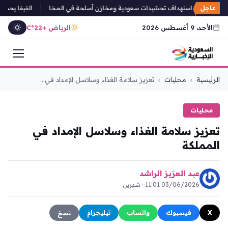
عاجل
يون يعلنون استهداف تحشيدات سعودية ومخازن أسلحة في المخا
الفيفا يحذر من 
الأحد، 9 أغسطس 2026
الرياض +22°C
التجاوز
الرئيسية
›
محليات
›
تعزيز سلامة الغذاء وسلاسل الإمداد في...
إلى
المحتوى
محليات
تعزيز سلامة الغذاء وسلاسل الإمداد في
المملكة
عبد العزيز الراشد
03/06/2026 11:01 · شهرين
X
فيسبوك
واتساب
تيليجرام
نسخ