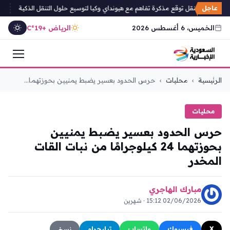
عاجل
ئة العامة للنقل توقع مذكرة تفاهم مع هيونداي وكيا لتوسيع حلول التنقل الذكية
أمانة 
الخميس، 6 أغسطس 2026
الرياض +19°C
التجاوز
الرئيسية
›
محليات
›
حرس الحدود بعسير يضبط يمنيين بحوزتهما...
إلى
المحتوى
محليات
حرس الحدود بعسير يضبط يمنيين
بحوزتهما 24 كيلوجرامًا من نبات القات
المخدر
مبارك الهاجري
02/06/2026 15:12 · شهرين
X
فيسبوك
واتساب
تيليجرام
نسخ