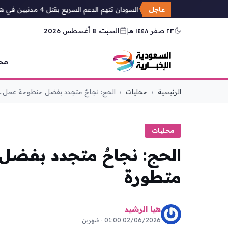
عاجل
شبكة أطباء السودان تتهم الدعم السريع بقتل 4 مدنيين في هجوم على منطقة التميد بشمال كردفان
٢٣ صفر ١٤٤٨ هـ
|
السبت، 8 أغسطس 2026
مح
التجاوز
الرئيسية
›
محليات
›
الحج: نجاحٌ متجدد بفضل منظومة عمل...
إلى
المحتوى
محليات
الحج: نجاحٌ متجدد بفض
متطورة
هيا الرشيد
02/06/2026 01:00 · شهرين