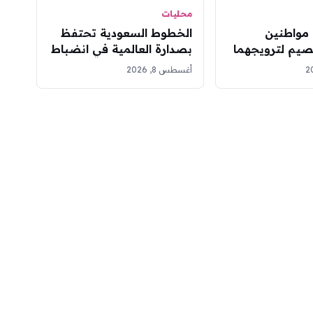
محليات
مواطنين
الخطوط السعودية تحتفظ
صيم لترويجهما
بصدارة العالمية في انضباط
امين المخدر
الرحلات للشهر الثالث على
أغسطس 8, 2026
التوالي