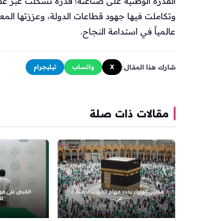
القدرة الوطنية على صناعته؛ قدرة تشكلت عبر عق
وتكاملت فيها جهود قطاعات الدولة، وعززتها الم
عالمياً في استدامة النجاح.
شارك هذا المقال:
X
واتساب
تيليجرام
مقالات ذات صلة