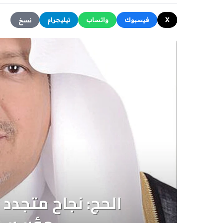
X
فيسبوك
واتساب
تيليجرام
نسخ