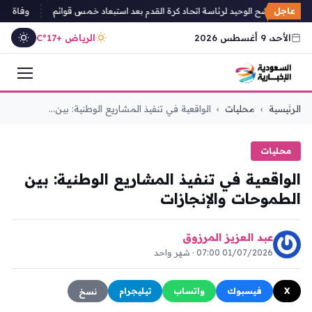
عاجل
زيزاء المرشح الوحيد لرئاسة اتحاد كرة القدم بعد استبعاد خمس قوائم
وفاة والد الأسطورة 
الأحد، 9 أغسطس 2026
الرياض +17°C
التجاوز
الرئيسية
›
محليات
›
الواقعية في تنفيذ المشاريع الوطنية: بين...
إلى
المحتوى
محليات
الواقعية في تنفيذ المشاريع الوطنية: بين
الطموحات والإنجازات
عبد العزيز المرزوق
01/07/2026 07:00 · شهر واحد
X
فيسبوك
واتساب
تيليجرام
نسخ