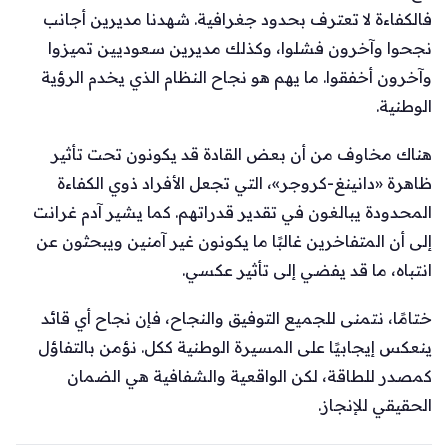
فالكفاءة لا تعترف بحدود جغرافية. شهدنا مديرين أجانب
نجحوا وآخرون فشلوا، وكذلك مديرين سعوديين تميزوا
وآخرون أخفقوا. ما يهم هو نجاح النظام الذي يخدم الرؤية
الوطنية.
هناك مخاوف من أن بعض القادة قد يكونون تحت تأثير
ظاهرة «دانينغ-كروجر»، التي تجعل الأفراد ذوي الكفاءة
المحدودة يبالغون في تقدير قدراتهم. كما يشير آدم غرانت
إلى أن المتفاخرين غالبًا ما يكونون غير آمنين ويبحثون عن
انتباه، ما قد يفضي إلى تأثير عكسي.
ختامًا، نتمنى للجميع التوفيق والنجاح، فإن نجاح أي قائد
ينعكس إيجابيًا على المسيرة الوطنية ككل. نؤمن بالتفاؤل
كمصدر للطاقة، لكن الواقعية والشفافية هي الضمان
الحقيقي للإنجاز.