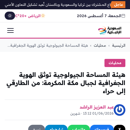
عاجل
مكة للدفاع المشترك بين تركيا والسعودية وباكستان تُعيد تشكيل التعاون الأمني الإقليم
الجمعة، 7 أغسطس 2026
الرياض +20°C
التجاوز
الرئيسية
›
محليات
›
هيئة المساحة الجيولوجية توثق الهوية الجغرافية...
إلى
المحتوى
محليات
هيئة المساحة الجيولوجية توثق الهوية
الجغرافية لجبال مكة المكرمة: من الطارقي
إلى حراء
عبد العزيز الراشد
01/06/2026 13:12 · شهرين
X
فيسبوك
واتساب
تيليجرام
نسخ