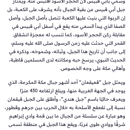
وسمي بأبي قبيس لأن الحجر الأسود اقتبس منه. ويمتاز
جبل أبي قبيس عن بقية الجبال بأنه يشرف على الكعبة، بل
إن الربوة التي بنيت عليها الكعبة تتصل بأصل الجبل، وأصل
الصفا الذي يبدأ السعي منه يقع في أسفل أبي قبيس في
مقابلة ركن الحجر الأسود، كما تنسب له معجزة انشقاق
القمر التي حدثت عليه زمن الرسول صلى الله عليه وسلم،
إلى جانب أن تاريخ هذا الجبل، وثباته، وشموخه، وذكره في
الحديث النبوي، يرسخ حبه ومكانته لدى المسلمين قاطبة،
وأهالي مكة على وجه الخصوص.
ويمثل جبل “قعيقعان” أحد أشهر جبال مكة المكرمة، الذي
يوجد في الجهة الغربية منها، ويبلغ ارتفاعه 430 مترًا
ويعرف حاليًا باسم “جبل هندي”، وأطلق على الجبل قيقعان
نسبة إلى تقعقع الأسلحة به خلال الحرب بين جرهم وقطور،
وهو عبارة عن سلسلة من الجبال ما بين قمة وادي إبراهيم
شرقًا ووادي طوى غربًا، ويقع هذا الجبل في منطقة تسمى