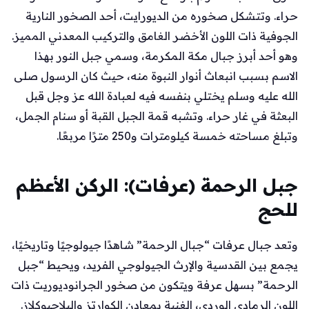
حراء. وتتشكل صخوره من الديورايت، أحد الصخور النارية
الجوفية ذات اللون الأخضر الغامق والتركيب المعدني المميز.
وهو أحد أبرز جبال مكة المكرمة، وسمي جبل النور بهذا
الاسم بسبب انبعاث أنوار النبوة منه، حيث كان الرسول صلى
الله عليه وسلم يختلي بنفسه فيه لعبادة الله عز وجل قبل
البعثة في غار حراء. وتشبه قمة الجبل القبة أو سنام الجمل،
وتبلغ مساحته خمسة كيلومترات و250 مترًا مربعًا.
جبل الرحمة (عرفات): الركن الأعظم
للحج
وتعد جبال عرفات “جبال الرحمة” شاهدًا جيولوجيًا وتاريخيًا،
يجمع بين القدسية والإرث الجيولوجي الفريد، ويحيط “جبل
الرحمة” بسهل عرفة ويتكون من صخور الجرانوديوريت ذات
اللون الرمادي الوردي، الغنية بمعادن الكوارتز والبلاجيوكلاز.