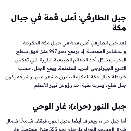
جبل الطارقي: أعلى قمة في جبال
مكة
يُعد جبل الطارقي أعلى قمة في جبال مكة المكرمة
والمشاعر المقدسة، إذ يرتفع نحو 997 مترًا فوق سطح
البحر، ويشكّل أحد المعالم الطبيعية البارزة التي تعكس
التنوع الجيولوجي الفريد للمنطقة. ويقع الجبل، حسب
خريطة جبال مكة المكرمة، شرق مشعر منى، وشرقه يكون
جبل سلع، وغربه ثقبة أحد رؤوس ثبير الأعظم.
جبل النور (حراء): غار الوحي
أما جبل حراء، ويعرف أيضًا بجبل النور، فيقف شامخًا شمال
شرق المسجد الحرام بارتفاع نحو 555 مترًا، محتضنًا غار