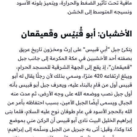
مافية تحت تأثير الضغط والحرارة، ويتميز بلونه الأسود
ونسيجه المتوسط إلى الخشن.
الأخشبان: أبو قُبَيْس وقعيقعان
يتكئ جبل “أبي قبيس” على إرث ومخزون تاريخ عريق
بصفته أحد الأخشبين في مكة المكرمة إلى جانب جبل
“قعيقعان”، إذ يقع إلى الجهة الشرقية للمسجد الحرام،
ويبلغ ارتفاعه 420 مترًا، وسمي بذلك لأن رجلًا يقال له أبو
قبيس أول من قام بالبناء عليه، ويعرف جبل أبو قبيس بأنه
أول جبل نصب ووضعه الله على وجه الأرض، ثم مدت منه
الجبال ويسمى أيضًا الجبل الأمين، بسبب احتفاظه بأمر من
الله بالحجر الأسود في عام طوفان نوح عليه السلام، فلما بنى
إبراهيم الخليل البيت نادى أبو قبيس أن الركن مني بموضع
كذا وكذا، وقيل: أتى به جبريل من الجبل وسلّمه إلى إبراهيم؛