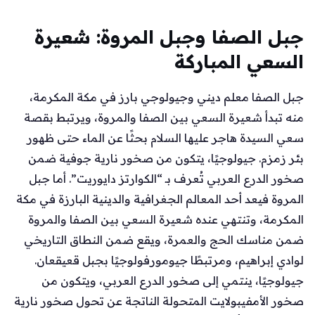
جبل الصفا وجبل المروة: شعيرة
السعي المباركة
جبل الصفا معلم ديني وجيولوجي بارز في مكة المكرمة،
منه تبدأ شعيرة السعي بين الصفا والمروة، ويرتبط بقصة
سعي السيدة هاجر عليها السلام بحثًا عن الماء حتى ظهور
بئر زمزم. جيولوجيًا، يتكون من صخور نارية جوفية ضمن
صخور الدرع العربي تُعرف بـ “الكوارتز دايوريت”. أما جبل
المروة فيعد أحد المعالم الجغرافية والدينية البارزة في مكة
المكرمة، وتنتهي عنده شعيرة السعي بين الصفا والمروة
ضمن مناسك الحج والعمرة، ويقع ضمن النطاق التاريخي
لوادي إبراهيم، ومرتبطًا جيومورفولوجيًا بجبل قعيقعان.
جيولوجيًا، ينتمي إلى صخور الدرع العربي، ويتكون من
صخور الأمفيبولايت المتحولة الناتجة عن تحول صخور نارية