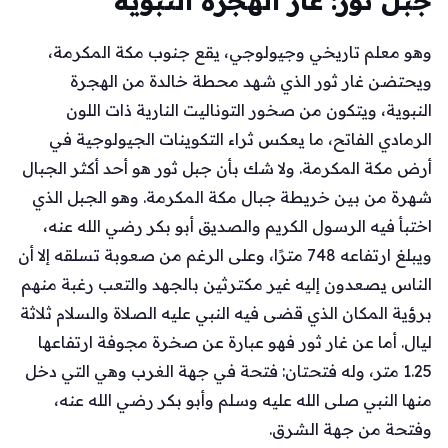
جبل ثور: غار الهجرة النبوية
وهو معلم تاريخي وجيولوجي، يقع جنوب مكة المكرمة،
ويحتضن غار ثور الذي شهد محطة خالدة من الهجرة
النبوية، ويتكون من صخور التوناليت النارية ذات اللون
الرمادي الفاتح، ما يعكس ثراء التكوينات الجيولوجية في
أرض مكة المكرمة. ولا شك بأن جبل ثور هو أحد أكثر الجبال
شهرة من بين خريطة جبال مكة المكرمة. وهو الجبل الذي
اختبأ فيه الرسول الكريم والصديق أبو بكر رضي الله عنه،
ويبلغ ارتفاعه 748 مترًا، وعلى الرغم من صعوبة تسلقه إلا أن
الناس يصعدون إليه غير مكترثين بالجهد والتعب رغبة منهم
برؤية المكان الذي قضى فيه النبي عليه الصلاة والسلام ثلاثة
ليال. أما عن غار ثور فهو عبارة عن صخرة مجوفة ارتفاعها
1.25 متر، وله فتحتان: فتحة في جهة الغرب وهي التي دخل
منها النبي صلى الله عليه وسلم وأبو بكر رضي الله عنه،
وفتحة من جهة الشرق.