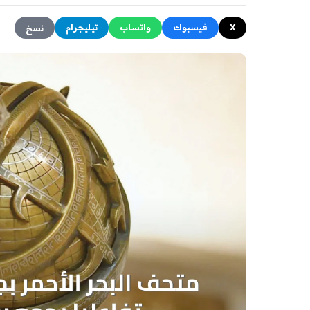
X
فيسبوك
واتساب
تيليجرام
نسخ