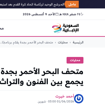
عاجل
بدر الرزيزاء المرشح الوحيد لرئاسة اتحاد كرة القدم بعد استبعاد
٢٤ صفر ١٤٤٨ هـ
|
الأحد، 9 أغسطس 2026
مح
التجاوز
الرئيسية
›
محليات
›
متحف البحر الأحمر بجدة يقدّم برنامجًا...
إلى
المحتوى
محليات
متحف البحر الأحمر بجدة يقد
يجمع بين الفنون والتراث
أحمد خيرت
01/06/2026 03:00 · شهرين