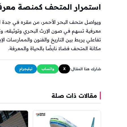
استمرار المتحف كمنصة معرف
ويواصل متحف البحر الأحمر، من مقره في جدة ال
معرفية تسهم في صون الإرث البحري وتوثيقه، و
تفاعلي يربط بين التاريخ والفنون والممارسات الإب
مكانة المتحف فضاءً نابضًا بالحياة والمعرفة.
شارك هذا المقال:
X
واتساب
تيليجرام
مقالات ذات صلة