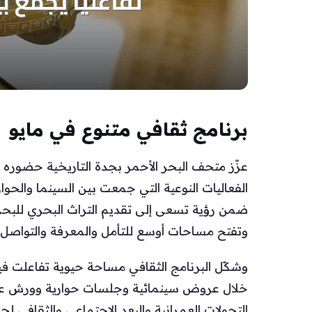
برنامج ثقافي متنوع في مايو
عزّز متحف البحر الأحمر بجدة التاريخية حضوره ا
الفعاليات النوعية التي جمعت بين السينما والحوارا
ضمن رؤية تسعى إلى تقديم التراث البحري للبحر ا
وتفتح مساحات أوسع للتأمل والمعرفة والتواصل
وشكّل البرنامج الثقافي مساحة حيوية تفاعلت فيه
خلال عروض سينمائية وجلسات حوارية وورش عمل
التحولات العمرانية والبعد الاجتماعي والثقافي ل