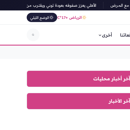
الأهلي يعزز صفوفه بعودة توني ويقترب من ضم بابي جايي
الرياض +17°C
الوضع الليلي
عاتنا
أخرى
خر أخبار محليات
خر الأخبار