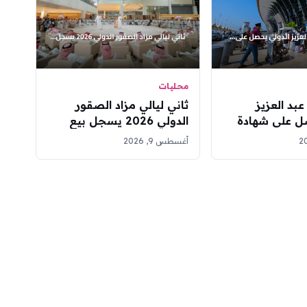
محليات
بد العزيز
ثاني ليالي مزاد الصقور
ل على شهادة
الدولي 2026 يسجل بيع
ذهبية كأكبر مبنى
صقرين بـ201 ألف ريال
أغسطس 9, 2026
مملكة