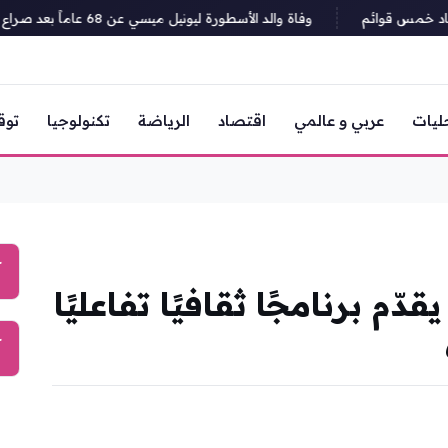
 خمس قوائم
وفاة والد الأسطورة ليونيل ميسي عن 68 عاماً بعد صراع مع المرض
ليات
عربي و عالمي
اقتصاد
الرياضة
تكنولوجيا
توق
آ
ّم برنامجًا ثقافيًا تفاعليًا
آ