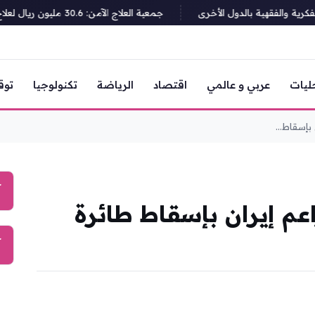
ة والفقهية بالدول الأخرى
جمعية العلاج الآمن: 30.6 مليون ريال لعلاج المرضى و99.30% في تقييم الحوكمة
ليات
عربي و عالمي
اقتصاد
الرياضة
تكنولوجيا
توق
بإسقاط...
آ
عم إيران بإسقاط طائرة
آ