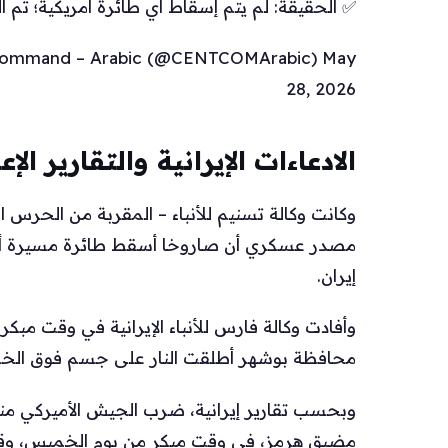
✅ الحقيقة: لم يتم إسقاط أي طائرة أمريكية؛ تم 
l Command – Arabic (@CENTCOMArabic) May
28, 2026
الادعاءات الإيرانية والتقارير الإع
وكانت وكالة تسنيم للأنباء – المقربة من الحرس 
مصدر عسكري أن صاروخا أسقط طائرة مسيرة أمي
إيران.
وأفادت وكالة فارس للأنباء الإيرانية في وقت مبكر
محافظة بوشهر أطلقت النار على جسم فوق الخل
وبحسب تقارير إيرانية، ضرب الجيش الأميركي منط
مضيق هرمز، في وقت مبكر من يوم الخميس، وقبل 