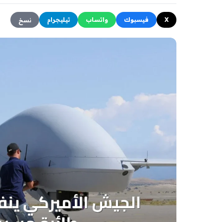
X
فيسبوك
واتساب
تيليجرام
نسخ