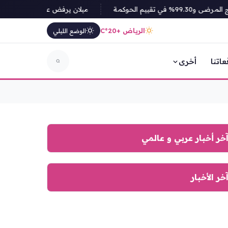
ميلان يرفض عرض غلطة سراي لضم 
الرياض +20°C
الوضع الليلي
عاتنا
أخرى
خر أخبار عربي و عالمي
خر الأخبار