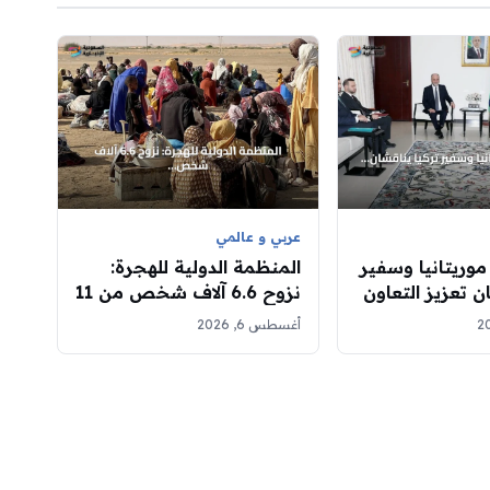
عربي و عالمي
موريتانيا وسفير
المنظمة الدولية للهجرة:
ن تعزيز التعاون
نزوح 6.6 آلاف شخص من 11
قرية في غرب دارفور جراء
أغسطس 6, 2026
الاشتباكات