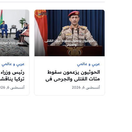
عربي و عالمي
عربي و عالمي
الحوثيون يزعمون سقوط
رئيس وزراء 
مئات القتلى والجرحى في
تركيا يناقشا
هجمات صاروخية على
الثنائي
أغسطس 6, 2026
أغسطس 6, 2026
معسكرات حكومية بمأرب
وحضرموت