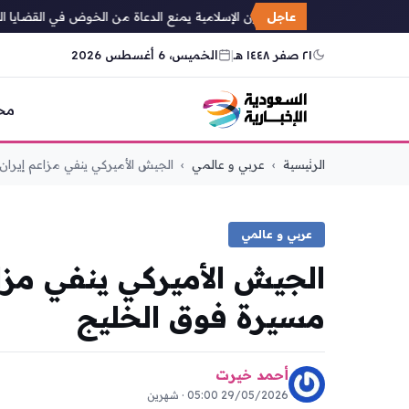
عاجل
وزير الشؤون الإسلامية يمنع الدعاة من الخوض في القضايا الفكري
٢١ صفر ١٤٤٨ هـ
|
الخميس، 6 أغسطس 2026
مح
التجاوز
الرئيسية
›
عربي و عالمي
›
الجيش الأميركي ينفي مزاعم إيران 
إلى
المحتوى
عربي و عالمي
الجيش الأميركي ينفي مزا
مسيرة فوق الخليج
أحمد خيرت
29/05/2026 05:00 · شهرين