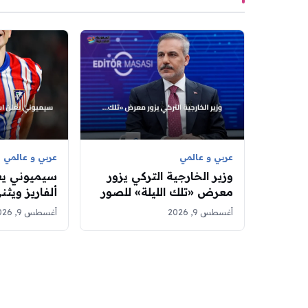
عربي و عالمي
عربي و عالمي
وزير الخارجية التركي يزور
سيميوني يع
معرض «تلك الليلة» للصور
ألفاريز ويثن
الوثائقية في مقر وكالة
كانج-إن
أغسطس 9, 2026
أغسطس 9, 2026
الأناضول