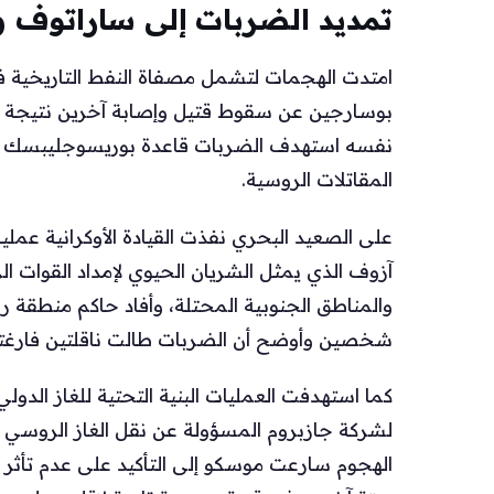
تمديد الضربات إلى ساراتوف وب
امتدت الهجمات لتشمل مصفاة النفط التاريخية 
بوسارجين عن سقوط قتيل وإصابة آخرين نتيجة ال
نفسه استهدف الضربات قاعدة بوريسوجليبسك ال
المقاتلات الروسية.
على الصعيد البحري نفذت القيادة الأوكرانية عم
آزوف الذي يمثل الشريان الحيوي لإمداد القوات ال
والمناطق الجنوبية المحتلة، وأفاد حاكم منطقة
شخصين وأوضح أن الضربات طالت ناقلتين فارغت
كما استهدفت العمليات البنية التحتية للغاز الد
لشركة جازبروم المسؤولة عن نقل الغاز الروسي إل
الهجوم سارعت موسكو إلى التأكيد على عدم تأثر