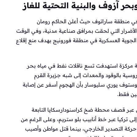
حر آزوف والبنية التحتية للغاز
في منطقة ساراتوف حيث أعلن الحاكم رومان
أضرار التي لحقت بمرافق صناعية مدنية، وفي الوقت
جوية العسكرية في منطقة فورونيج بهدف منع إقلاع
لية مركزة استهدفت تسع ناقلات نفط في مياه بحر
روسية بالوقود والمعدات إلى شبه جزيرة القرم
 روستوف يوري سليوسار بأن الهجوم أسفر عن إصابة
ين فقط.
ولي عبر قصف محطة ضخ كراسنودارسكايا التابعة
ى تركيا عبر خط أنابيب بلو ستريم، وعلى الرغم من
 حركة التصدير الخارجي، بينما قتل مواطن وأصيب