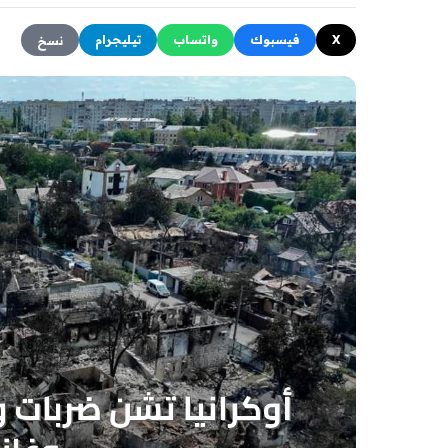
X
فيسبوك
واتساب
تيليجرام
نسخ