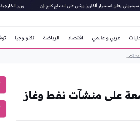
وني يعلن استمرار ألفاريز ويثني على اندماج كانج-إن
وزير الخارجية التر
ليات
عربي و عالمي
اقتصاد
الرياضة
تكنولوجيا
توق
شآت...
آ
عة على منشآت نفط وغاز
آ