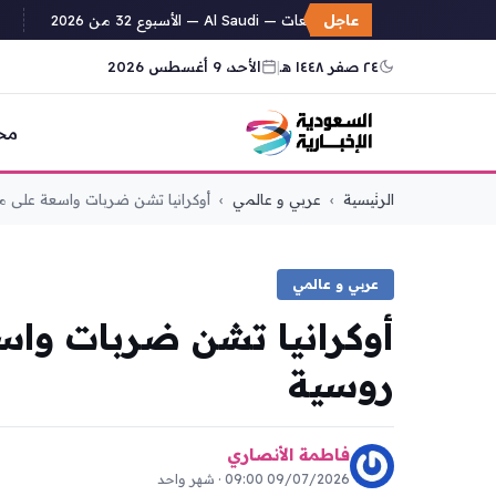
عاجل
سجل التوقعات — Al Saudi — الأسبوع 32 من 2026
سيمي
٢٤ صفر ١٤٤٨ هـ
|
الأحد، 9 أغسطس 2026
مح
التجاوز
الرئيسية
›
عربي و عالمي
›
أوكرانيا تشن ضربات واسعة على من
إلى
المحتوى
عربي و عالمي
أوكرانيا تشن ضربات واس
روسية
فاطمة الأنصاري
09/07/2026 09:00 · شهر واحد