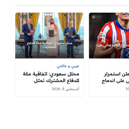
عربي و عالمي
لن استمرار
محلل سعودي: اتفاقية مكة
ي على اندماج
للدفاع المشترك تمثل
امتداداً لتعاون عسكري سابق
أغسطس 9, 2026
مع تركيا وباكستان