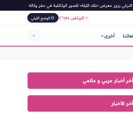
كي يزور معرض «تلك الليلة» للصور الوثائقية في مقر وكالة الأناضول
السل
الرياض +16°C
الوضع الليلي
عاتنا
أخرى
خر أخبار عربي و عالمي
خر الأخبار