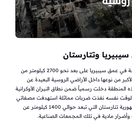
يبيريا وتتارستان
استهدفت القوات الأوكرانية مصفاة أومسك الواقعة في عمق سيبيريا على بعد نحو 2700 كيلومتر من
أكبر من نوعها داخل الأراضي الروسية البعيدة عن
ه المنطقة دخلت رسمياً ضمن نطاق النيران الأوكرانية
 الوقت نفسه نفذت ضربات مماثلة استهدفت مصفاتي
تانيكو وتايف إن كيه في مدينة نيجنيكامسك بجمهورية تتارستان التي تبعد حوالي 1400 كيلومتر عن
ة وأضرار مادية في تلك المجمعات الصناعية.