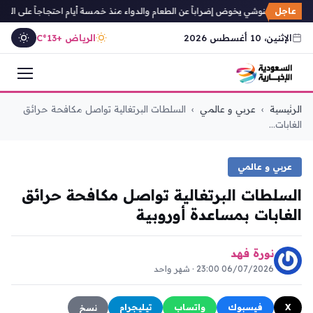
عاجل
الدفاع: الغنوشي يخوض إضراباً عن الطعام والدواء منذ خمسة أيام احتجاجاً على العزلة
الإثنين، 10 أغسطس 2026
الرياض +13°C
التجاوز
الرئيسية
›
عربي و عالمي
›
السلطات البرتغالية تواصل مكافحة حرائق
إلى
الغابات...
المحتوى
عربي و عالمي
السلطات البرتغالية تواصل مكافحة حرائق
الغابات بمساعدة أوروبية
نورة فهد
06/07/2026 23:00 · شهر واحد
X
فيسبوك
واتساب
تيليجرام
نسخ