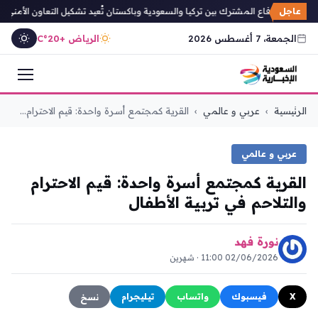
عاجل
ة مكة للدفاع المشترك بين تركيا والسعودية وباكستان تُعيد تشكيل التعاون الأمني الإقل
الجمعة، 7 أغسطس 2026
الرياض +20°C
التجاوز
الرئيسية
›
عربي و عالمي
›
القرية كمجتمع أسرة واحدة: قيم الاحترام...
إلى
المحتوى
عربي و عالمي
القرية كمجتمع أسرة واحدة: قيم الاحترام
والتلاحم في تربية الأطفال
نورة فهد
02/06/2026 11:00 · شهرين
X
فيسبوك
واتساب
تيليجرام
نسخ