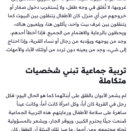
غروبها، لا تُغلق في وجه طفل، ولا يُستغرب دخول صغار أو
خروجهم من أي منزل. كان الأطفال يتنقلون بين البيوت كما
يتنقلون بين غرف بيت واحد، يأكلون هنا، ويلعبون هناك،
ويحظون بالرعاية والاهتمام من الجميع. فإذا أخطأ أحدهم،
وجد من يوجهه ويؤدبه من رجال أو نساء القرية، وإذا احتاج
إلى شيء، وجد من يعينه دون تردد من أولئك الآباء والأمهات.
تربية جماعية تبني شخصيات
متكاملة
لم يشعر الأبوان بالقلق على أبنائهما كما هو الحال اليوم؛ فكل
رجل في القرية كان أباً، وكل امرأة كانت أماً، وكانت عيناً
ساهرة على سلامة الأطفال ورعايتهم. هذه التربية الجماعية
صُنعت جيلًا يحترم الكبير، ويوقر الجار، ويشعر بالمسؤولية
تجاه مجتمعه. ومن أجمل ما ميز تلك البيئة أن الطفل كان