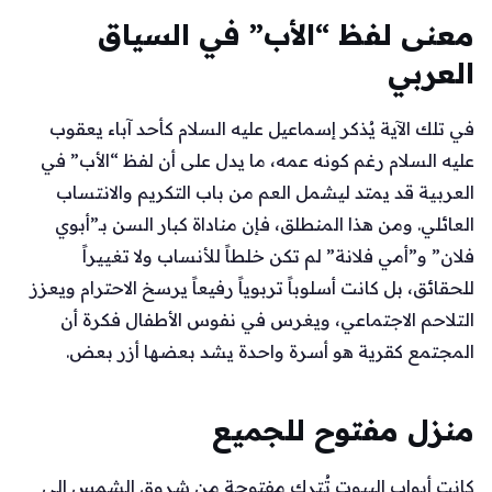
معنى لفظ “الأب” في السياق
العربي
في تلك الآية يُذكر إسماعيل عليه السلام كأحد آباء يعقوب
عليه السلام رغم كونه عمه، ما يدل على أن لفظ “الأب” في
العربية قد يمتد ليشمل العم من باب التكريم والانتساب
العائلي. ومن هذا المنطلق، فإن مناداة كبار السن بـ”أبوي
فلان” و”أمي فلانة” لم تكن خلطاً للأنساب ولا تغييراً
للحقائق، بل كانت أسلوباً تربوياً رفيعاً يرسخ الاحترام ويعزز
التلاحم الاجتماعي، ويغرس في نفوس الأطفال فكرة أن
المجتمع كقرية هو أسرة واحدة يشد بعضها أزر بعض.
منزل مفتوح للجميع
كانت أبواب البيوت تُترك مفتوحة من شروق الشمس إلى