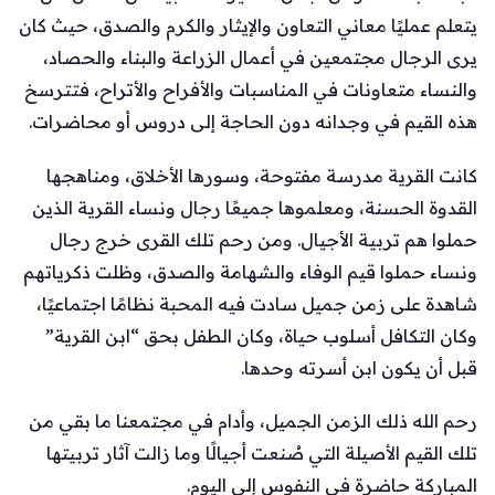
يتعلم عمليًا معاني التعاون والإيثار والكرم والصدق، حيث كان
يرى الرجال مجتمعين في أعمال الزراعة والبناء والحصاد،
والنساء متعاونات في المناسبات والأفراح والأتراح، فتترسخ
هذه القيم في وجدانه دون الحاجة إلى دروس أو محاضرات.
كانت القرية مدرسة مفتوحة، وسورها الأخلاق، ومناهجها
القدوة الحسنة، ومعلموها جميعًا رجال ونساء القرية الذين
حملوا هم تربية الأجيال. ومن رحم تلك القرى خرج رجال
ونساء حملوا قيم الوفاء والشهامة والصدق، وظلت ذكرياتهم
شاهدة على زمن جميل سادت فيه المحبة نظامًا اجتماعيًا،
وكان التكافل أسلوب حياة، وكان الطفل بحق “ابن القرية”
قبل أن يكون ابن أسرته وحدها.
رحم الله ذلك الزمن الجميل، وأدام في مجتمعنا ما بقي من
تلك القيم الأصيلة التي صُنعت أجيالًا وما زالت آثار تربيتها
المباركة حاضرة في النفوس إلى اليوم.