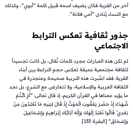
آخر من القرية فكان يضيف اسمه قبيل كلمة “أبوي”، وكذلك
مع النساء يُنادى “أمي فلانة”.
جذور ثقافية تعكس الترابط
الاجتماعي
لم تكن هذه العبارات مجرد كلمات تُقال، بل كانت تجسيداً
لثقافة مجتمعية عميقة تعكس حجم الترابط بين أبناء
القرية. فقد اعتُبرت هذه التربية صحيحة ومتجذرة في
الثقافة العربية والإسلامية، ولا تتعارض مع الشرع، بل نجد
ما يؤيد معناها في القرآن الكريم، إذ قال تعالى: “أَمْ كُنْتُمْ
شُهَدَاءَ إِذْ حَضَرَ يَعْقُوبَ الْمَوْتُ إِذْ قَالَ لِبَنِيهِ مَا تَعْبُدُونَ مِنْ
بَعْدِي ۖ قَالُوا نَعْبُدُ إِلَٰهَكَ وَإِلَٰهَ آبَائِكَ إِبْرَاهِيمَ وَإِسْمَاعِيلَ
وَإِسْحَاقَ” [البقرة: 133].