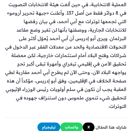
العملية الانتخابية، في حين ألغت هيئة الانتخابات التصويت
في 8 دوائر فقط من أصل 137. وأعلنت «جبهة تحرير أرومو»
التي تجمعها توترات مع آبي أحمد، في بيان رفضها
للانتخابات الجارية، ووصفتها بأنها لن تغير وضع مقاعد
البرلمان. ويرى أبو إدريس أن آبي أحمد يُعوّل أكثر على
التحولات الاقتصادية والحد من معدلات الفقر عبر الدخول في
شراكات وفتح البلاد أمام استثمارات خارجية، لكن معضلة
تحقيق الأمن في إقليمي تيغراي وأمهرة تبقى أكبر تحدٍ
يواجهه البلاد الآن، وحتى الآن لم يطرح آبي أحمد مقاربة لطي
صفحة الخلاف في الإقليمين، وفق أبو إدريس، مؤكداً أن هذه
العقبة يجب أن تكون في سلم أولويات رئيس الوزراء الإثيوبي
لتحقيق شيء تنموي ملموس دون استنزاف جهوده في
التوترات.
شارك هذا المقال:
X
واتساب
تيليجرام