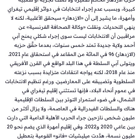
كبيرة، وبسبب عدم إجراء انتخابات في دوائر إقليمي تيغراي
وأمهرة، ما يشير إلى أن «الازدهار» سيحقق الأغلبية، لكنه لا
ينهي التحديات. ونقلت «وكالة الصحافة الفرنسية» عن
مراقبين أن الانتخابات ليست سوى إجراء شكلي يمنح آبي
أحمد ولاية جديدة تمتد خمس سنوات، بعدما حقَّق حزبه
(الازدهار) 96 في المائة من المقاعد في استحقاق عام 2021.
ويتولى آبي السلطة في هذا البلد الواقع في القرن الأفريقي
منذ عام 2018، لكنه يواجه انتقادات متزايدة بسبب نزعته
السلطوية وتضييقه على المعارضين. ورغم تنظيم الانتخابات
في عموم أنحاء البلاد، فإنها تستثني إقليم تيغراي في
الشمال، في ضوء استمرار التوتر بين السلطات الإقليمية
هناك والسلطات الفيدرالية في العاصمة، ولا يزال أكثر من
مليون شخص نازحين جراء الحرب الأهلية الدامية التي دارت
بين عامَي 2020 و2022. وفي إقليم أمهرة الذي يضم نحو 20
مليون نسمة، هدَّدت ميليشيات «فانو» القومية بتعطيل