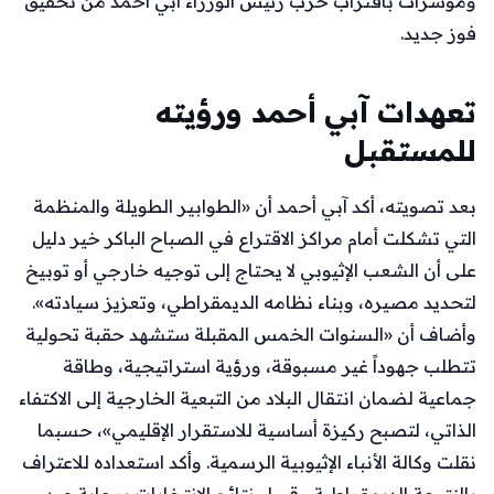
ومؤشرات باقتراب حزب رئيس الوزراء آبي أحمد من تحقيق
فوز جديد.
تعهدات آبي أحمد ورؤيته
للمستقبل
بعد تصويته، أكد آبي أحمد أن «الطوابير الطويلة والمنظمة
التي تشكلت أمام مراكز الاقتراع في الصباح الباكر خير دليل
على أن الشعب الإثيوبي لا يحتاج إلى توجيه خارجي أو توبيخ
لتحديد مصيره، وبناء نظامه الديمقراطي، وتعزيز سيادته».
وأضاف أن «السنوات الخمس المقبلة ستشهد حقبة تحولية
تتطلب جهوداً غير مسبوقة، ورؤية استراتيجية، وطاقة
جماعية لضمان انتقال البلاد من التبعية الخارجية إلى الاكتفاء
الذاتي، لتصبح ركيزة أساسية للاستقرار الإقليمي»، حسبما
نقلت وكالة الأنباء الإثيوبية الرسمية. وأكد استعداده للاعتراف