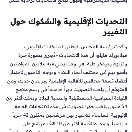
بالنتيجة الديمقراطية وقبول نتائج الانتخابات برحابة صدر.
التحديات الإقليمية والشكوك حول
التغيير
وأكدت رئيسة المجلس الوطني للانتخابات الإثيوبي،
ميلاتورك هايلو، أن هذه الانتخابات «تُجرى بصورة حرة
ونزيهة وديمقراطية، في وقت يدلي فيه ملايين المواطنين
بأصواتهم في مختلف أنحاء البلاد». وتوجه الناخبون لاختيار
أعضاء تسعة مجالس للأقاليم الإقليمية وبرلمان جديد، ومن
المتوقع أن يلعب التصويت دوراً حاسماً في رسم ملامح
القيادة السياسية المستقبلية والتنمية للبلاد. ويملك أكثر من
54 مليون ناخب حق التصويت في هذه الانتخابات العامة
الإثيوبية السابعة، للاختيار بين مرشحين يمثلون 42 حزباً
سياسياً، وسط منافسة أكثر من 10 آلاف مرشح على
المناصب العامة، تحت رايات الأحزاب، ويترشح 80 مرشحاً