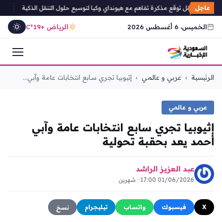
عاجل
العامة للنقل توقع مذكرة تفاهم مع هيونداي وكيا لتوسيع حلول التنقل الذكية
أمانة جدة
الخميس، 6 أغسطس 2026
الرياض +19°C
التجاوز
الرئيسية
›
عربي و عالمي
›
إثيوبيا تجري سابع انتخابات عامة وآبي...
إلى
المحتوى
عربي و عالمي
إثيوبيا تجري سابع انتخابات عامة وآبي
أحمد يعد بحقبة تحولية
عبد العزيز الراشد
01/06/2026 17:00 · شهرين
X
فيسبوك
واتساب
تيليجرام
نسخ