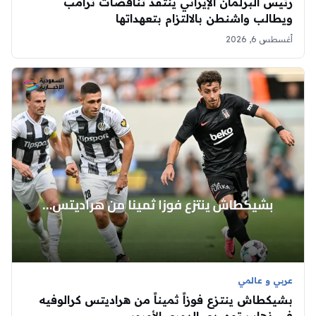
رئيس البرلمان الإيراني ينتقد تناقضات ترامب
ويطالب واشنطن بالالتزام بتعهداتها
أغسطس 6, 2026
عربي و عالمي
بشيكطاش ينتزع فوزاً ثميناً من هراديتس كرالوفيه