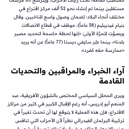
مستقلين بينما تم إنشاء نحو 52 ألف مركز اقتراع في
مختلف أنحاء البلاد؛ لضمان وصول واسع للناخبين. وقال
بنيام غيدييليم (38 عاماً)، موظف في قطاع الاتصالات
ويصوِّت للمرَّة الأولى: «إنها لحظة حاسمة لتحديد مصير
بلدنا»، بينما عبَّر سايفي ديستا (77 عاماً) عن أنه يريد
«ممارسة حقه كفرد».
آراء الخبراء والمراقبين والتحديات
القادمة
ويرى المحلل السياسي المختص بالشؤون الأفريقية، عبد
المنعم أبو إدريس، أنه رغم الإقبال الكبير في كثير من مراكز
الاقتراع، فإن هذه العملية لا يتوقع لها أن تحدث تغيراً في
تركيبة البرلمان الفيدرالي نظراً لأن الأحزاب التي تنافس
حزب الازدهار الحاكم صغيرة ولا تملك تجربة أو شعبية