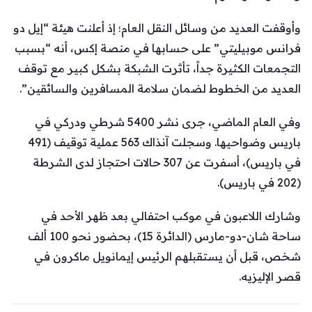
وأوقفت العديد من وسائل النقل العام؛ إذ أعلنت هيئة “إيل دو
فرانس موبيليتي” على حسابها في منصة إكس، أنه “بسبب
التجمعات الكثيرة جداً، تأثرت الشبكة بشكل كبير مع توقف
العديد من الخطوط لضمان سلامة المسافرين والسائقين”.
وفي العام الماضي، جرى نشر 5400 شرطي ودركي في
باريس وضواحيها. وسجلت آنذاك 563 عملية توقيف (491
في باريس)، أسفرت عن 307 حالات احتجاز لدى الشرطة
(202 في باريس).
وشارك اللاعبون في موكب احتفالي بعد ظهر الأحد في
ساحة شان-دو-مارس (الدائرة 15)، بحضور نحو 100 ألف
شخص، قبل أن يستقبلهم الرئيس إيمانويل ماكرون في
قصر الإليزيه.