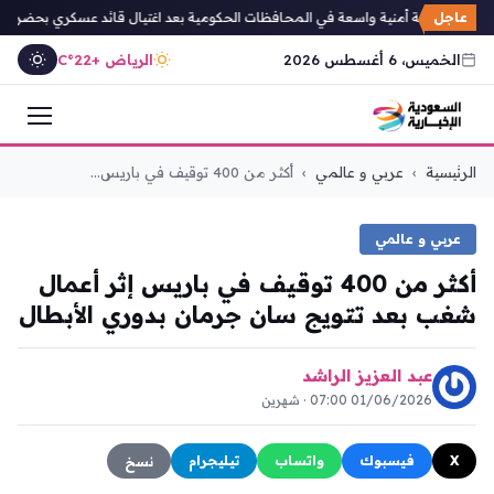
عاجل
يشن حملة أمنية واسعة في المحافظات الحكومية بعد اغتيال قائد عسكري بحضرموت
الخميس، 6 أغسطس 2026
الرياض +22°C
التجاوز
الرئيسية
›
عربي و عالمي
›
أكثر من 400 توقيف في باريس...
إلى
المحتوى
عربي و عالمي
أكثر من 400 توقيف في باريس إثر أعمال
شغب بعد تتويج سان جرمان بدوري الأبطال
عبد العزيز الراشد
01/06/2026 07:00 · شهرين
X
فيسبوك
واتساب
تيليجرام
نسخ