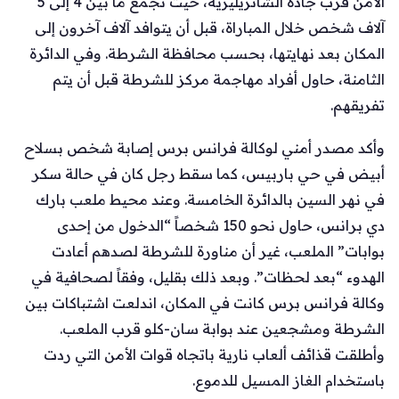
الأمن قرب جادة الشانزيليزيه، حيث تجمع ما بين 4 إلى 5
آلاف شخص خلال المباراة، قبل أن يتوافد آلاف آخرون إلى
المكان بعد نهايتها، بحسب محافظة الشرطة. وفي الدائرة
الثامنة، حاول أفراد مهاجمة مركز للشرطة قبل أن يتم
تفريقهم.
وأكد مصدر أمني لوكالة فرانس برس إصابة شخص بسلاح
أبيض في حي باربيس، كما سقط رجل كان في حالة سكر
في نهر السين بالدائرة الخامسة. وعند محيط ملعب بارك
دي برانس، حاول نحو 150 شخصاً “الدخول من إحدى
بوابات” الملعب، غير أن مناورة للشرطة لصدهم أعادت
الهدوء “بعد لحظات”. وبعد ذلك بقليل، وفقاً لصحافية في
وكالة فرانس برس كانت في المكان، اندلعت اشتباكات بين
الشرطة ومشجعين عند بوابة سان-كلو قرب الملعب.
وأطلقت قذائف ألعاب نارية باتجاه قوات الأمن التي ردت
باستخدام الغاز المسيل للدموع.