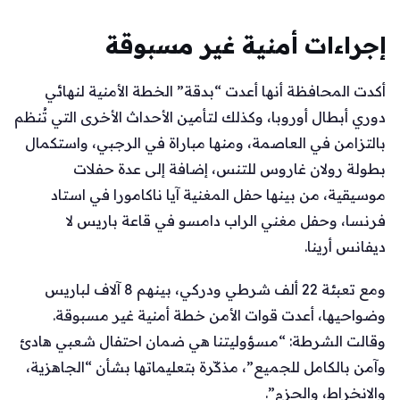
إجراءات أمنية غير مسبوقة
أكدت المحافظة أنها أعدت “بدقة” الخطة الأمنية لنهائي
دوري أبطال أوروبا، وكذلك لتأمين الأحداث الأخرى التي تُنظم
بالتزامن في العاصمة، ومنها مباراة في الرجبي، واستكمال
بطولة رولان غاروس للتنس، إضافة إلى عدة حفلات
موسيقية، من بينها حفل المغنية آيا ناكامورا في استاد
فرنسا، وحفل مغني الراب دامسو في قاعة باريس لا
ديفانس أرينا.
ومع تعبئة 22 ألف شرطي ودركي، بينهم 8 آلاف لباريس
وضواحيها، أعدت قوات الأمن خطة أمنية غير مسبوقة.
وقالت الشرطة: “مسؤوليتنا هي ضمان احتفال شعبي هادئ
وآمن بالكامل للجميع”، مذكّرة بتعليماتها بشأن “الجاهزية،
والانخراط، والحزم”.