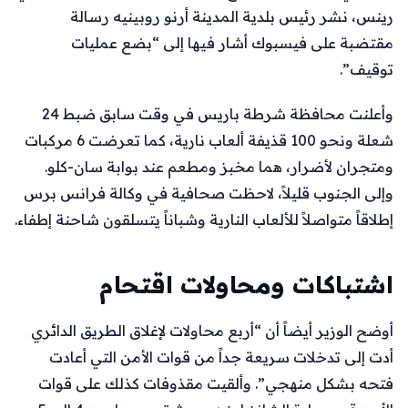
رينس، نشر رئيس بلدية المدينة أرنو روبينيه رسالة
مقتضبة على فيسبوك أشار فيها إلى “بضع عمليات
توقيف”.
وأعلنت محافظة شرطة باريس في وقت سابق ضبط 24
شعلة ونحو 100 قذيفة ألعاب نارية، كما تعرضت 6 مركبات
ومتجران لأضرار، هما مخبز ومطعم عند بوابة سان-كلو.
وإلى الجنوب قليلاً، لاحظت صحافية في وكالة فرانس برس
إطلاقاً متواصلاً للألعاب النارية وشباناً يتسلقون شاحنة إطفاء.
اشتباكات ومحاولات اقتحام
أوضح الوزير أيضاً أن “أربع محاولات لإغلاق الطريق الدائري
أدت إلى تدخلات سريعة جداً من قوات الأمن التي أعادت
فتحه بشكل منهجي”. وألقيت مقذوفات كذلك على قوات