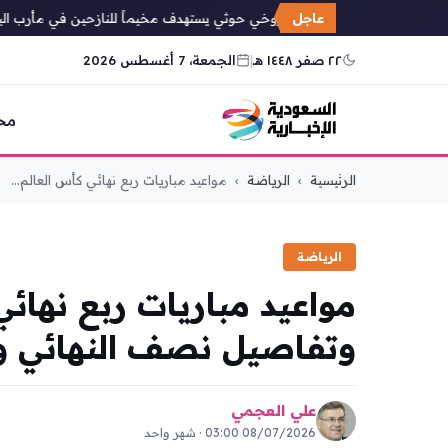
عاجل
قصف صاروخي حوثي يستهدف مخيماً للنازحين في مأرب اليمني
٢٢ صفر ١٤٤٨ هـ
|
الجمعة، 7 أغسطس 2026
مح
التجاوز
الرئيسية
›
الرياضة
›
مواعيد مباريات ربع نهائي كأس العالم...
إلى
المحتوى
الرياضة
وتفاصيل نصف النهائي وا
علي العجمي
08/07/2026 03:00 · شهر واحد