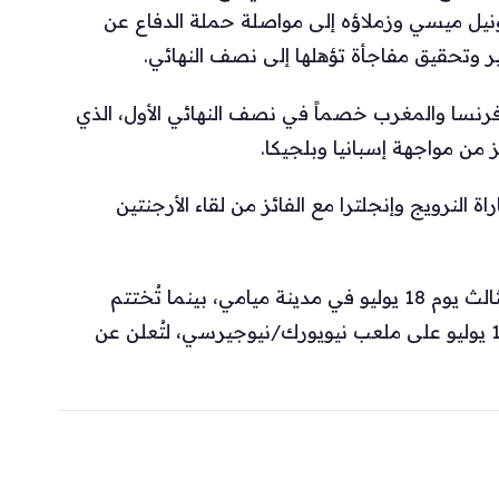
ل ميسي وزملاؤه إلى مواصلة حملة الدفاع عن
 وتحقيق مفاجأة تؤهلها إلى نصف النهائي.
ة فرنسا والمغرب خصماً في نصف النهائي الأول، الذي
 النرويج وإنجلترا مع الفائز من لقاء الأرجنتين
فيما يتعلق بالمباريات الختامية، سيُحدد المركز الثالث يوم 18 يوليو في مدينة ميامي، بينما تُختتم
فعاليات كأس العالم 2026 بالمباراة النهائية يوم 19 يوليو على ملعب نيويورك/نيوجيرسي، لتُعلن عن