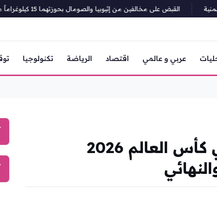
ة
القبض على مخالفين من إثيوبيا والصومال بحوزتهما 15 كيلوغراماً من الحشيش في نجران
ليات
عربي و عالمي
اقتصاد
الرياضة
تكنولوجيا
توق
آ
مواعيد مباريات ربع نهائي كأس العالم 2026
لنهائي
آ