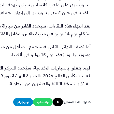
السويسري على ملعب كانساس سيتي. يهدف ليوني
اللقب، في حين تسعى سويسرا إلى إبهار الجماهير
بعد انتهاء هذه اللقاءات، سيحدد الفائز من مبارا
سيُقام يوم 14 يوليو في مدينة دالاس، مقابل الفائز من مواجهة إسبانيا وبلجيكا.
أما نصف النهائي الثاني فسيجمع المتأهل من مباراة
وسويسرا، وسيُعقد يوم 15 يوليو في أتلانتا.
الفائز بالنسخة الثالثة والعشرين من البطولة.
شارك هذا المقال:
X
واتساب
تيليجرام