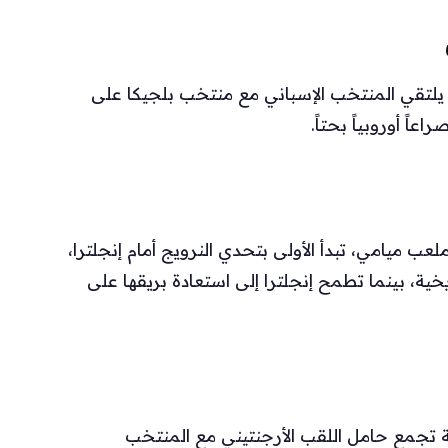
ي يوم الجمعة 10 يوليو عندما يلتقي المنتخب الإسباني مع منتخب بلجيكا على
ً أوروبياً بحتاً.
تاليتان على ملعب ميامي، تبدأ الأولى بتحدي النرويج أمام إنجلترا،
ية، بينما تطمح إنجلترا إلى استعادة بريقها على
ة تجمع حامل اللقب الأرجنتيني مع المنتخب