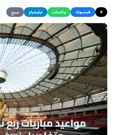
X
فيسبوك
واتساب
تيليجرام
نسخ