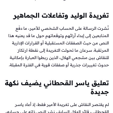
تغريدة الوليد وتفاعلات الجماهير
نُشرت الرسالة على الحساب الشخصي للأمير، ما دفَع
المتابعين إلى إبداء آرائهم وتوقعاتهم حول ما قد يعنيه هذا
النص من حيث الصفقات المستقبلية أو القرارات الإدارية
المرتقبة. سرعان ما تحولت التغريدة إلى نقطة ارتكاز
للنقاش بين مشجعي الهلال، الذين ربطوا العبارة بإمكانية
حدوث تغييرات جذرية أو صفقات قوية في الفترة المقبلة.
تعليق ياسر القحطاني يضيف نكهة
جديدة
لم يقتصر النقاش على تغريدة الأمير فقط، إذ أعاد ياسر
القحطاني، قائد الهلال السابق، نشر النص ذاته على حسابه،