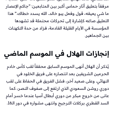
مرفقاً بتعليق أثار حماس أكبر بين المتابعين: “جاكم الإعصار
ما شيٍ يعيقه، قول وفعل يبو خالد.. الله يسدد خطاك.” هذا
التعليق صاغه كإشارة إلى تحركات محتملة قد تشهدها
المؤسسة في الأيام القليلة القادمة، فزاد من حدة التكهنات
بين الجماهير.
إنجازات الهلال في الموسم الماضي
يُذكر أن الهلال أنهى الموسم السابق محققاً لقب كأس خادم
الحرمين الشريفين بعد انتصاره على فريق الخلود في
النهائي. وعلى صعيد آخر، فشل الفريق في الحفاظ على لقب
دوري روشن السعودي الذي ارتفع إلى صفوف النصر، كما
عانى من خروج مبكر من دوري أبطال آسيا عندما خسر أمام
السد القطري بركلات الترجيح وانتهى مشواره في دور الـ16.