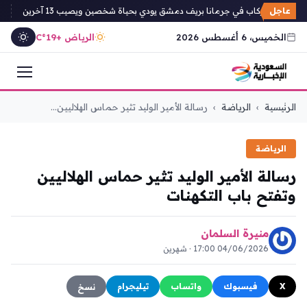
عاجل
ر حافلة ركاب في جرمانا بريف دمشق يودي بحياة شخصين ويصيب 13 آخرين
انط
الخميس، 6 أغسطس 2026
الرياض +19°C
التجاوز
الرئيسية
›
الرياضة
›
رسالة الأمير الوليد تثير حماس الهلاليين...
إلى
المحتوى
الرياضة
رسالة الأمير الوليد تثير حماس الهلاليين
وتفتح باب التكهنات
منيرة السلمان
04/06/2026 17:00 · شهرين
X
فيسبوك
واتساب
تيليجرام
نسخ