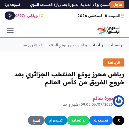
عاجل
 وزراء باكستان يودّع المدينة المنورة بعد زيارة المسجد النبوي
ضيوف برنامج خاد
السبت، 8 أغسطس 2026
الرياض +27°C
التجاوز
الرئيسية
›
الرياضة
›
رياض محرز يودّع المنتخب الجزائري بعد...
إلى
المحتوى
الرياضة
رياض محرز يودّع المنتخب الجزائري بعد
خروج الفريق من كأس العالم
نورة سالم
03/07/2026 09:00 · شهر واحد
X
فيسبوك
واتساب
تيليجرام
نسخ