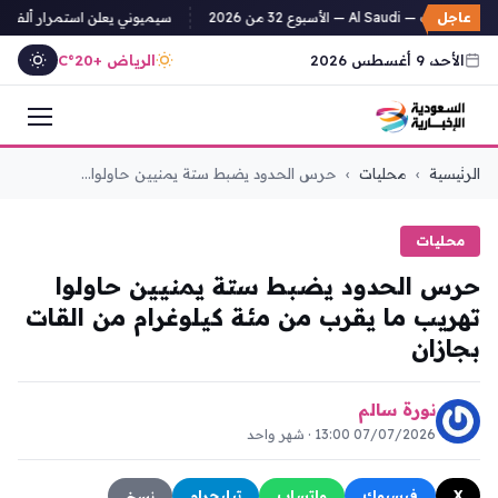
عاجل
ات — Al Saudi — الأسبوع 32 من 2026
سيميوني يعلن استمرار ألفاريز وي
الأحد، 9 أغسطس 2026
الرياض +20°C
التجاوز
الرئيسية
›
محليات
›
حرس الحدود يضبط ستة يمنيين حاولوا...
إلى
المحتوى
محليات
حرس الحدود يضبط ستة يمنيين حاولوا
تهريب ما يقرب من مئة كيلوغرام من القات
بجازان
نورة سالم
07/07/2026 13:00 · شهر واحد
X
فيسبوك
واتساب
تيليجرام
نسخ