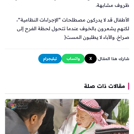
ظروف مشابهة.
الأطفال قد لا يدركون مصطلحات “الإجراءات النظامية”،
لكنهم يشعرون بالخوف عندما تتحول لحظة الفرح إلى
صراخ. والآباء لا يطلبون المست{
شارك هذا المقال:
X
واتساب
تيليجرام
مقالات ذات صلة