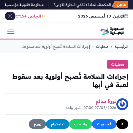
عاجل
أمل تكمن الحكمة.. لماذا لا تكفي النظرة الأولى؟
منظومة قانونية مؤسسية لأمن الب
الإثنين، 10 أغسطس 2026
الرياض +15°C
التجاوز
الرئيسية
›
محليات
›
إجراءات السلامة تُصبح أولوية بعد سقوط...
إلى
المحتوى
محليات
إجراءات السلامة تُصبح أولوية بعد سقوط
لعبة في أبها
نورة سالم
07/07/2026 07:00 · شهر واحد
X
فيسبوك
واتساب
تيليجرام
نسخ