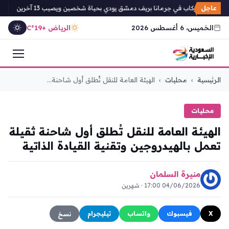
عاجل
ار حافلة ركاب في جرمانا بريف دمشق يودي بحياة شخصين ويصيب 13 آخرين
انط
الخميس، 6 أغسطس 2026
الرياض +19°C
التجاوز
الرئيسية
›
محليات
›
الهيئة العامة للنقل تُطلق أول شاحنة...
إلى
المحتوى
محليات
الهيئة العامة للنقل تُطلق أول شاحنة ثقيلة
تعمل بالهيدروجين وتقنية القيادة الذاتية
منيرة السلمان
04/06/2026 17:00 · شهرين
X
فيسبوك
واتساب
تيليجرام
نسخ