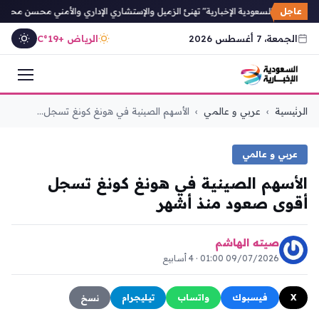
عاجل
صحيفة "السعودية الإخبارية" تهنئ الزميل والإستشاري الإداري والأمني محسن محمد غو
الجمعة، 7 أغسطس 2026
الرياض +19°C
التجاوز
الرئيسية
›
عربي و عالمي
›
الأسهم الصينية في هونغ كونغ تسجل...
إلى
المحتوى
عربي و عالمي
الأسهم الصينية في هونغ كونغ تسجل
أقوى صعود منذ أشهر
صيته الهاشم
09/07/2026 01:00 · 4 أسابيع
X
فيسبوك
واتساب
تيليجرام
نسخ