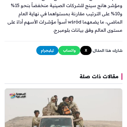
ومؤشر هانج سينج للشركات الصينية منخفضاً بنحو 15%
و10% على الترتيب مقارنة بمستواهما في نهاية العام
الماضي، ما يضعهما wśród أسوأ مؤشرات الأسهم أداءً على
مستوى العالم وفق بيانات بلومبرج.
شارك هذا المقال:
X
واتساب
تيليجرام
مقالات ذات صلة