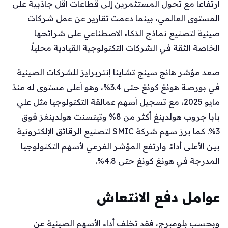
ارتفاعاً مع تحول المستثمرين إلى قطاعات أقل جاذبية على
المستوى العالمي، بينما دعمت تقارير عن عمل شركات
صينية لتصنيع نماذج الذكاء الاصطناعي على شرائحها
الخاصة الثقة في الشركات التكنولوجية القيادية محلياً.
صعد مؤشر هانج سينج تشاينا إنتربرايز للشركات الصينية
في بورصة هونغ كونغ حتى 3.4%، وهو أعلى مستوى له منذ
مايو 2025، مع تسجيل أسهم عمالقة التكنولوجيا مثل علي
بابا جروب هولدينغ أكثر من 8% وتينسنت هولدينغز فوق
3%. كما برز سهم شركة SMIC لتصنيع الرقائق الإلكترونية
بين الأعلى أداءً. وارتفع المؤشر الفرعي لأسهم التكنولوجيا
المدرجة في هونغ كونغ حتى 4.8%.
عوامل دفع الانتعاش
وبحسب بلومبرج، فقد تخلف أداء الأسهم الصينية عن