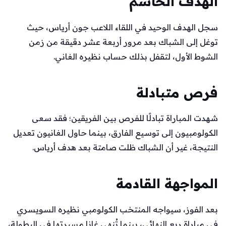
الهدف الحاسم
سجل الهدف الوحيد في اللقاء اللاعب جون أرياس، حيث
توغل إلى الشباك بعد مرور أربعة عشر دقيقة من زمن
الشوط الأول، لتقفل بذلك حساب نظيره الغاني.
فرص متبادلة
شهدت المباراة تبادلًا للفرص بين الفريقين؛ فقد سعى
الكولومبيون إلى توسيع الفارق، بينما حاول الغانيون تعديل
النتيجة، غير أن الشباك ظلت صامتة بعد هدف أرياس.
المواجهة القادمة
بعد الفوز، سيواجه المنتخب الكولومبي نظيره السويسري
في مباراة ربع النهائي، بينما تُنهي غانا مسيرتها في البطولة،