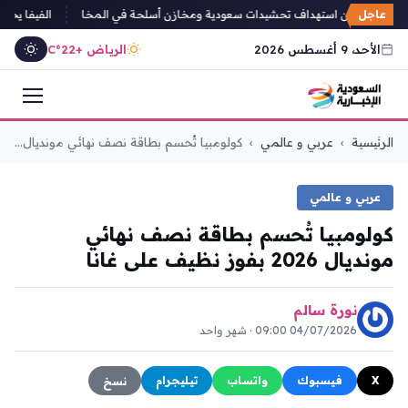
عاجل
ثيون يعلنون استهداف تحشيدات سعودية ومخازن أسلحة في المخا
الفيفا يحذر م
الأحد، 9 أغسطس 2026
الرياض +22°C
التجاوز
الرئيسية
›
عربي و عالمي
›
كولومبيا تُحسم بطاقة نصف نهائي مونديال...
إلى
المحتوى
عربي و عالمي
كولومبيا تُحسم بطاقة نصف نهائي
مونديال 2026 بفوز نظيف على غانا
نورة سالم
04/07/2026 09:00 · شهر واحد
X
فيسبوك
واتساب
تيليجرام
نسخ