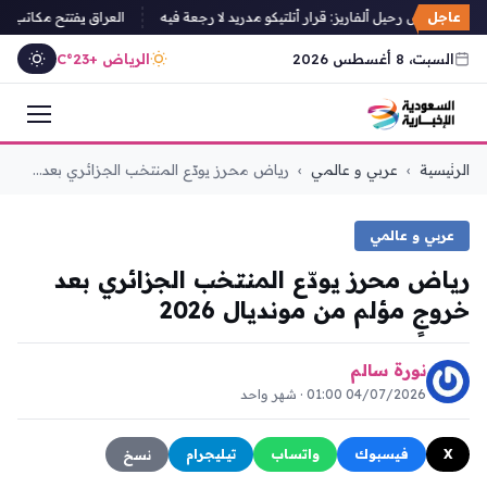
عاجل
ي يرفض رحيل ألفاريز: قرار أتلتيكو مدريد لا رجعة فيه
العراق يفتتح مكاتب لتسج
السبت، 8 أغسطس 2026
الرياض +23°C
التجاوز
الرئيسية
›
عربي و عالمي
›
رياض محرز يودّع المنتخب الجزائري بعد...
إلى
المحتوى
عربي و عالمي
رياض محرز يودّع المنتخب الجزائري بعد
خروجٍ مؤلم من مونديال 2026
نورة سالم
04/07/2026 01:00 · شهر واحد
X
فيسبوك
واتساب
تيليجرام
نسخ