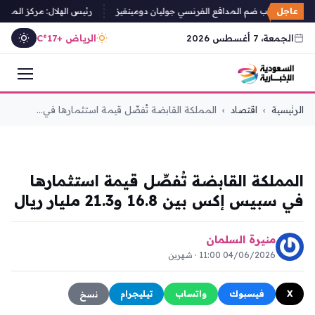
عاجل
ود على أعتاب ضم المدافع الفرنسي جوليان دومينغيز
رئيس الهلال: مركز الماجدية ن
الجمعة، 7 أغسطس 2026
الرياض +17°C
التجاوز
الرئيسية
›
اقتصاد
›
المملكة القابضة تُفصِّل قيمة استثمارها في...
إلى
المحتوى
اقتصاد
المملكة القابضة تُفصِّل قيمة استثمارها
في سبيس إكس بين 16.8 و21.3 مليار ريال
منيرة السلمان
04/06/2026 11:00 · شهرين
X
فيسبوك
واتساب
تيليجرام
نسخ