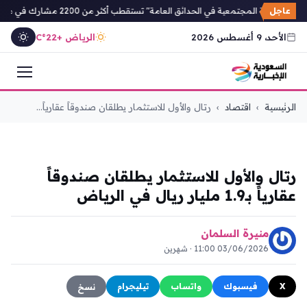
عاجل
"الرياضة المجتمعية في الحدائق العامة" تستقطب أكثر من 2200 مشارك في مدن المملكة
الأحد، 9 أغسطس 2026
الرياض +22°C
التجاوز
الرئيسية
›
اقتصاد
›
رتال والأول للاستثمار يطلقان صندوقاً عقارياً...
إلى
المحتوى
اقتصاد
رتال والأول للاستثمار يطلقان صندوقاً
عقارياً بـ1.9 مليار ريال في الرياض
منيرة السلمان
03/06/2026 11:00 · شهرين
X
فيسبوك
واتساب
تيليجرام
نسخ